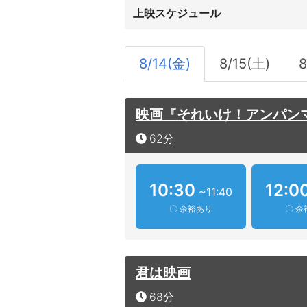
上映スケジュール
8/14(金)
8/15(土)
8
映画『それいけ！アンパン
62分
10:30
12:0
~11:40
〇 余裕あり
〇 余
君は映画
68分