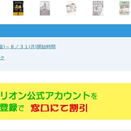
(金)～８／３１(月)開始時間
ク