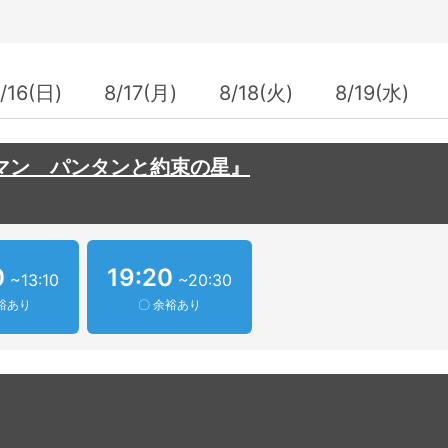
/16(日)
8/17(月)
8/18(火)
8/19(水)
マン パンタンと約束の星』
0
19:20
~13:10
~20:30
裕あり
〇 余裕あり