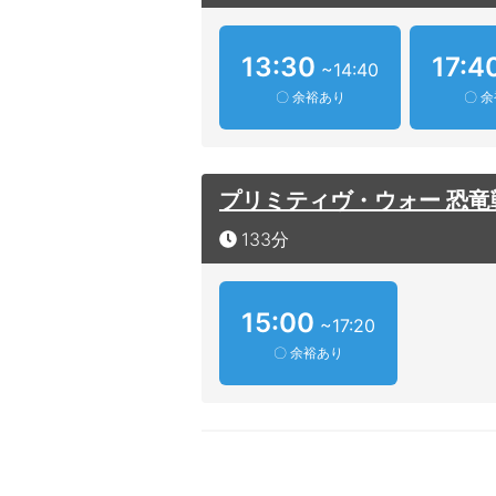
13:30
17:4
~14:40
〇 余裕あり
〇 
プリミティヴ・ウォー 恐竜
133分
15:00
~17:20
〇 余裕あり